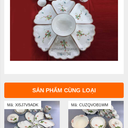
SẢN PHẨM CÙNG LOẠI
Mã: XI5J7V9ADK
Mã: CUZQVOB1WM