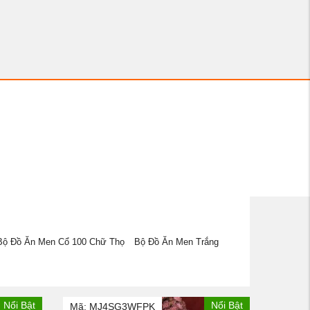
Bộ Đồ Ăn Men Cổ 100 Chữ Thọ
Bộ Đồ Ăn Men Trắng
Nổi Bật
Nổi Bật
Mã: MJ4SG3WFPK
Mã: D