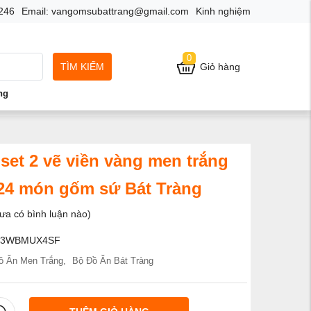
7246
Email: vangomsubattrang@gmail.com
Kinh nghiệm
0
TÌM KIẾM
Giỏ hàng
ng
set 2 vẽ viền vàng men trắng
24 món gốm sứ Bát Tràng
ưa có bình luận nào)
E3WBMUX4SF
ồ Ăn Men Trắng
,
Bộ Đồ Ăn Bát Tràng