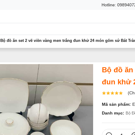
Hotline: 098940
Bộ đồ ăn set 2 vẽ viền vàng men trắng đun khử 24 món gốm sứ Bát Trà
Bộ đồ ăn 
đun khử 
(Ch
Mã sản phẩm:
Danh mục:
Bộ Đ