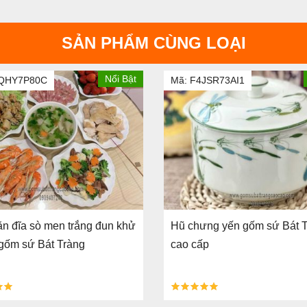
SẢN PHẨM CÙNG LOẠI
Nổi Bật
XQHY7P80C
Mã: F4JSR73AI1
ăn đĩa sò men trắng đun khử
Hũ chưng yến gốm sứ Bát 
gốm sứ Bát Tràng
cao cấp