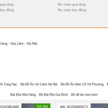
quà tặng
Ấm chén quà tặng
bọc đồng
Ấm chén bọc đồng
Tràng - Gia Lâm - Hà Nội
Vẽ Tùng Hạc
Bộ Đồ Ăn Vẽ Cảnh Hà Nội
Bộ Đồ Ăn Men Cổ Vẽ Phượng
Bát Đĩa Nhà Hàng
Bộ Bát Đĩa Gia Đình
Bộ đồ ăn men kem
Nổi Bật
UZQVOB1WM
Mã: 0FZKM956TY