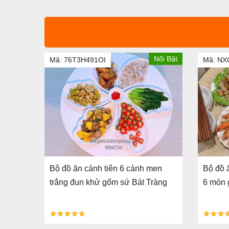
Nổi Bật
Nổi Bật
Mã: 76T3H491OI
Mã: N
 men
Bộ đồ ăn cánh tiên 6 cánh men
Bộ đồ 
ứ Bát
trắng đun khử gốm sứ Bát Tràng
6 món 