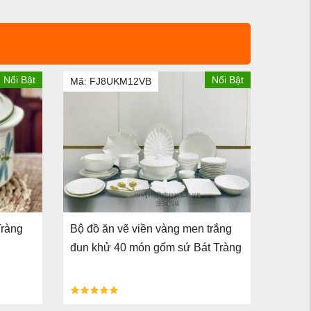
Nổi Bật
Nổi Bật
Mã: FJ8UKM12VB
Mã: Z
Tràng
Bộ đồ ăn vẽ viền vàng men trắng
Bộ đồ 
đun khử 40 món gốm sứ Bát Tràng
đun k